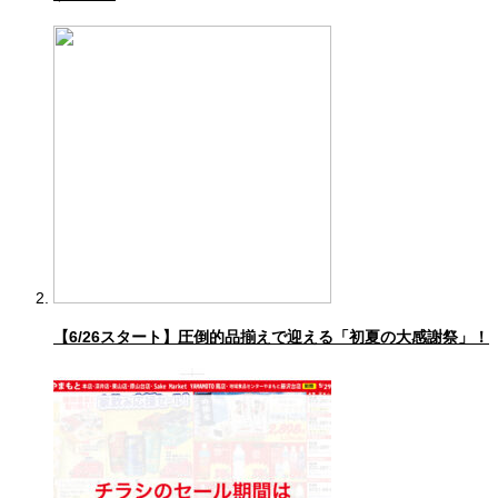
【6/26スタート】圧倒的品揃えで迎える「初夏の大感謝祭」！