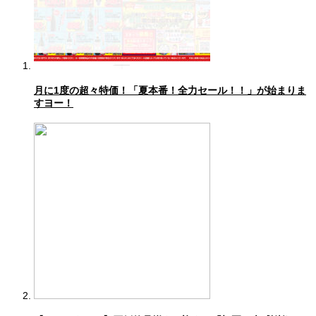
月に1度の超々特価！「夏本番！全力セール！！」が始まりま
すヨー！