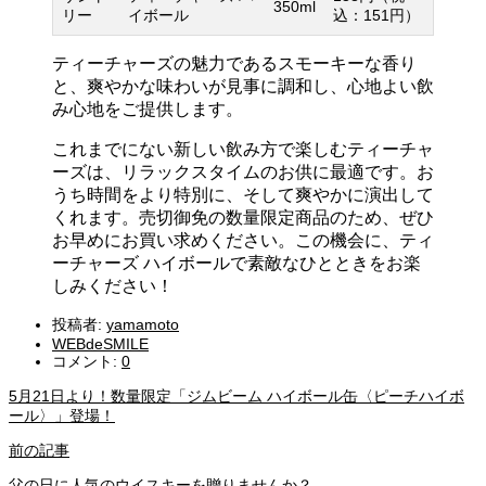
350ml
リー
イボール
込：151円）
ティーチャーズの魅力であるスモーキーな香り
と、爽やかな味わいが見事に調和し、心地よい飲
み心地をご提供します。
これまでにない新しい飲み方で楽しむティーチャ
ーズは、リラックスタイムのお供に最適です。お
うち時間をより特別に、そして爽やかに演出して
くれます。売切御免の数量限定商品のため、ぜひ
お早めにお買い求めください。この機会に、ティ
ーチャーズ ハイボールで素敵なひとときをお楽
しみください！
投稿者:
yamamoto
WEBdeSMILE
コメント:
0
5月21日より！数量限定「ジムビーム ハイボール缶〈ピーチハイボ
ール〉」登場！
前の記事
父の日に人気のウイスキーを贈りませんか？