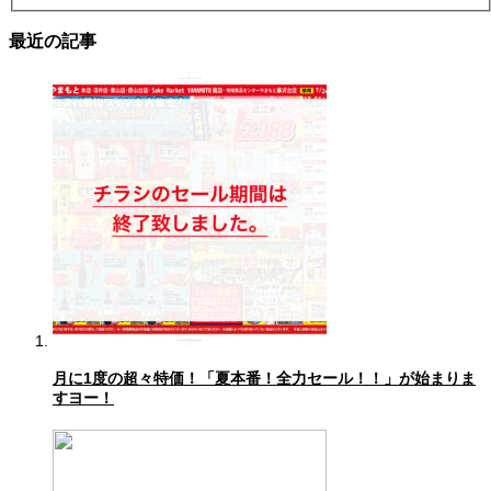
最近の記事
月に1度の超々特価！「夏本番！全力セール！！」が始まりま
すヨー！