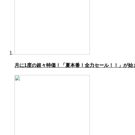
月に1度の超々特価！「夏本番！全力セール！！」が始