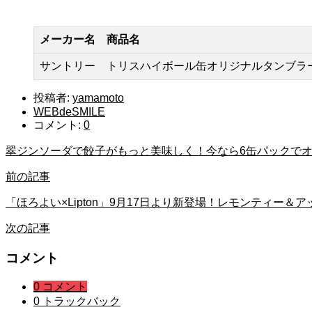
メーカー名
商品名
サントリー
トリスハイボール缶オリジナルタンブラ
投稿者:
yamamoto
WEBdeSMILE
コメント:
0
翠ジンソーダで餃子がもっと美味しく！今なら6缶パックで
前の記事
「ほろよい×Lipton」9月17日より新登場！レモンティー＆
次の記事
コメント
0 コメント
0 トラックバック