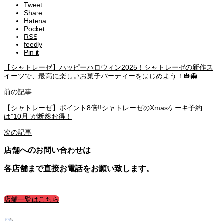
Tweet
Share
Hatena
Pocket
RSS
feedly
Pin it
【シャトレーゼ】ハッピーハロウィン2025！シャトレーゼの新作ス
イーツで、最高に楽しいお菓子パーティーをはじめよう！🎃👻
前の記事
【シャトレーゼ】ポイント8倍!!シャトレーゼのXmasケーキ予約
は”10月”が断然お得！
次の記事
店舗へのお問い合わせは
各店舗まで直接お電話をお願い致します。
店舗一覧はこちら