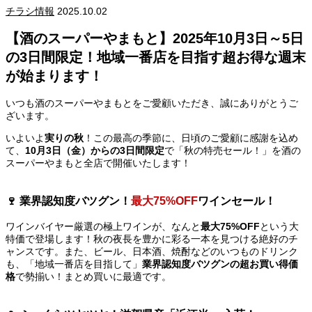
チラシ情報
2025.10.02
【酒のスーパーやまもと】2025年10月3日～5日
の3日間限定！地域一番店を目指す超お得な週末
が始まります！
いつも酒のスーパーやまもとをご愛顧いただき、誠にありがとうご
ざいます。
いよいよ
実りの秋
！この最高の季節に、日頃のご愛顧に感謝を込め
て、
10月3日（金）からの3日間限定
で「秋の特売セール！」を酒の
スーパーやまもと全店で開催いたします！
🍷 業界認知度バツグン！
最大75%OFF
ワインセール！
ワインバイヤー厳選の極上ワインが、なんと
最大75%OFF
という大
特価で登場します！秋の夜長を豊かに彩る一本を見つける絶好のチ
ャンスです。また、ビール、日本酒、焼酎などのいつものドリンク
も、「地域一番店を目指して」
業界認知度バツグンの超お買い得価
格
で勢揃い！まとめ買いに最適です。