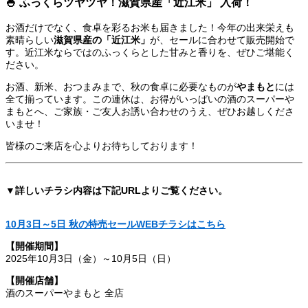
🍚 ふっくらツヤツヤ！
滋賀県産「近江米」
入荷！
お酒だけでなく、食卓を彩るお米も届きました！今年の出来栄えも
素晴らしい
滋賀県産の「近江米」
が、セールに合わせて販売開始で
す。近江米ならではのふっくらとした甘みと香りを、ぜひご堪能く
ださい。
お酒、新米、おつまみまで、秋の食卓に必要なものが
やまもと
には
全て揃っています。この連休は、お得がいっぱいの酒のスーパーや
まもとへ、ご家族・ご友人お誘い合わせのうえ、ぜひお越しくださ
いませ！
皆様のご来店を心よりお待ちしております！
▼詳しいチラシ内容は下記URLよりご覧ください。
10月3日～5日 秋の特売セールWEBチラシはこちら
【開催期間】
2025年10月3日（金）～10月5日（日）
【開催店舗】
酒のスーパーやまもと 全店