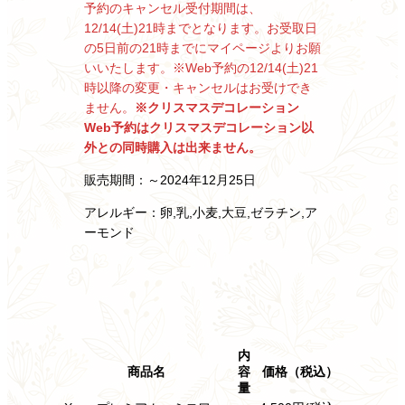
予約のキャンセル受付期間は、
12/14(土)21時までとなります。
お受取日
の5日前の21時までにマイページよりお願
いいたします。
※Web予約の12/14(土)21
時以降の変更・キャンセルはお受けでき
ません。
※クリスマスデコレーション
Web予約はクリスマスデコレーション以
外との
同時購入は出来ません。
販売期間：～2024年12月25日
アレルギー：卵,乳,小麦,大豆,ゼラチン,ア
ーモンド
内
商品名
容
価格（税込）
量