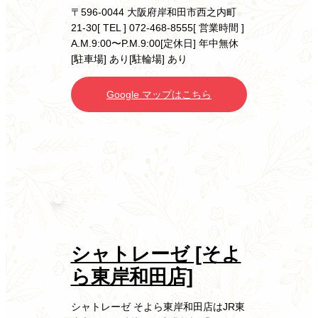
〒596-0044 大阪府岸和田市西之内町
21-30
[ TEL ] 072-468-8555
[ 営業時間 ]
A.M.9:00〜P.M.9:00
[定休日] 年中無休
[駐車場] あり
[駐輪場] あり
Google マップはこちら
シャトレーゼ [そよ
ら東岸和田店]
シャトレーゼ そよら東岸和田店はJR東