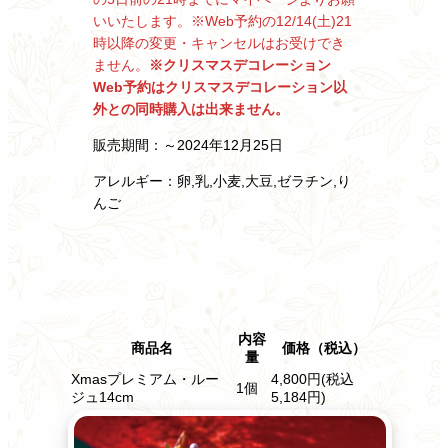
いいたします。
※Web予約の12/14(土)21
時以降の変更・キャンセルはお受けでき
ません。
※クリスマスデコレーション
Web予約はクリスマスデコレーション以
外との
同時購入は出来ません。
販売期間：～2024年12月25日
アレルギー：卵,乳,小麦,大豆,ゼラチン,り
んご
内容
商品名
価格（税込）
量
Xmasプレミアム・ルー
4,800円(税込
1個
ジュ14cm
5,184円)