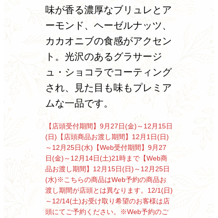
味が香る濃厚なブリュレとア
ーモンド、ヘーゼルナッツ、
カカオニブの食感がアクセン
ト。光沢のあるグラサージ
ュ・ショコラでコーティング
され、見た目も味もプレミア
ムな一品です。
【店頭受付期間】9月27日(金)～12月15日
(日)
【店頭商品お渡し期間】12月1日(日)
～12月25日(水)
【Web受付期間】9月27
日(金)～12月14日(土)21時まで
【Web商
品お渡し期間】12月15日(日)～12月25日
(水)
※こちらの商品はWeb予約の商品お
渡し期間が店頭とは異なります。
12/1(日)
～12/14(土)お受け取り希望のお客様は店
頭にてご予約ください。
※Web予約のご