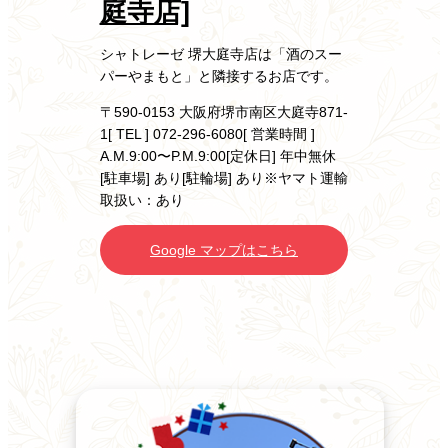
庭寺店]
シャトレーゼ 堺大庭寺店は「酒のスー
パーやまもと」と隣接するお店です。
〒590-0153 大阪府堺市南区大庭寺871-
1
[ TEL ] 072-296-6080
[ 営業時間 ]
A.M.9:00〜P.M.9:00
[定休日] 年中無休
[駐車場] あり
[駐輪場] あり
※ヤマト運輸
取扱い：あり
Google マップはこちら