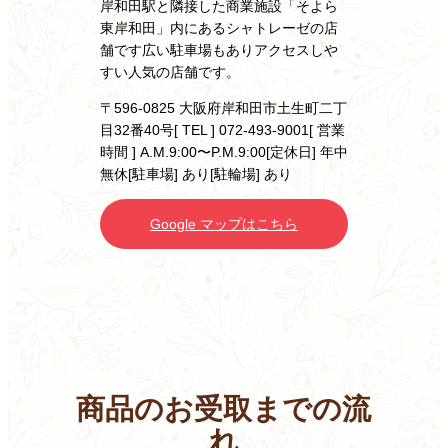
岸和田駅と隣接した商業施設「そよら
東岸和田」内にあるシャトレーゼの店
舗です
広い駐車場もありアクセスしや
すい人気の店舗です。
〒596-0825 大阪府岸和田市土生町二丁
目32番40号
[ TEL ] 072-493-9001
[ 営業
時間 ] A.M.9:00〜P.M.9:00
[定休日] 年中
無休
[駐車場] あり
[駐輪場] あり
Google マップはこちら
商品のお受取までの流
れ