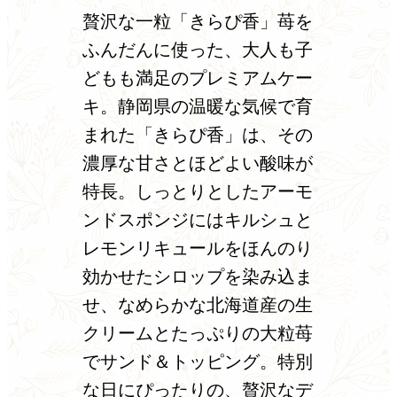
贅沢な一粒「きらぴ香」苺を
ふんだんに使った、大人も子
どもも満足のプレミアムケー
キ。静岡県の温暖な気候で育
まれた「きらぴ香」は、その
濃厚な甘さとほどよい酸味が
特長。しっとりとしたアーモ
ンドスポンジにはキルシュと
レモンリキュールをほんのり
効かせたシロップを染み込ま
せ、なめらかな北海道産の生
クリームとたっぷりの大粒苺
でサンド＆トッピング。特別
な日にぴったりの、贅沢なデ