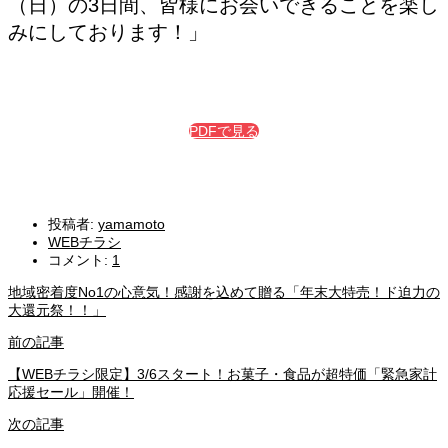
（日）の3日間、皆様にお会いできることを楽し
みにしております！」
PDFで見る
投稿者:
yamamoto
WEBチラシ
コメント:
1
地域密着度No1の心意気！感謝を込めて贈る「年末大特売！ド迫力の
大還元祭！！」
前の記事
【WEBチラシ限定】3/6スタート！お菓子・食品が超特価「緊急家計
応援セール」開催！
次の記事